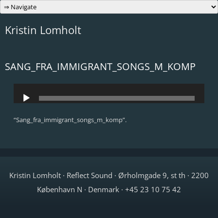
Skip
to
content
Kristin Lomholt
SANG_FRA_IMMIGRANT_SONGS_M_KOMP
Audio
Player
“Sang_fra_immigrant_songs_m_komp”.
Kristin Lomholt · Reflect Sound · Ørholmgade 9, st th · 2200
København N · Denmark · +45 23 10 75 42